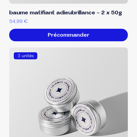
baume matifiant adieubrillance - 2 x 50g
Prix
54,99 €
Précommander
3 unités