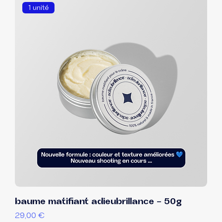
1 unité
baume matifiant adieubrillance - 50g
Prix
29,00 €