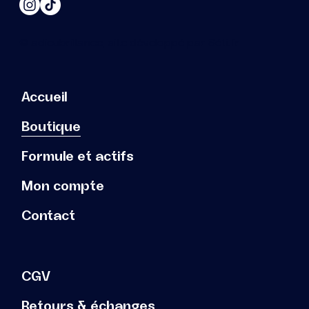
© adieubrillance, site développé par
Séti.fr
Accueil
Boutique
Formule et actifs
Mon compte
Contact
CGV
Retours & échanges